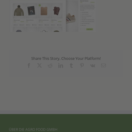
Share This Story, Choose Your Platform!
Facebook
X
Reddit
LinkedIn
Tumblr
Pinterest
Vk
Email
ÜBER
DIE
AGRO
FOOD
GMBH