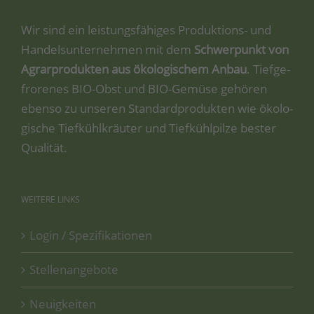
Wir sind ein leis­tungs­fä­hi­ges Pro­duk­ti­ons- und
Han­dels­un­ter­neh­men mit dem
Schwer­punkt von
Agrar­pro­duk­ten aus öko­lo­gi­schem Anbau
. Tief­ge­
fro­re­nes BIO-Obst und BIO-Gemü­se gehö­ren
eben­so zu unse­ren Stan­dard­pro­duk­ten wie öko­lo­
gi­sche Tief­kühl­kräu­ter und Tief­kühl­pil­ze bes­ter
Qualität.
WEITERE
LINKS
Login / Spezifikationen
Stellenangebote
Neuigkeiten