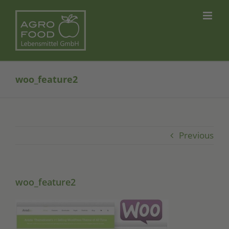
Skip
to
content
woo_feature2
Previous
woo_feature2