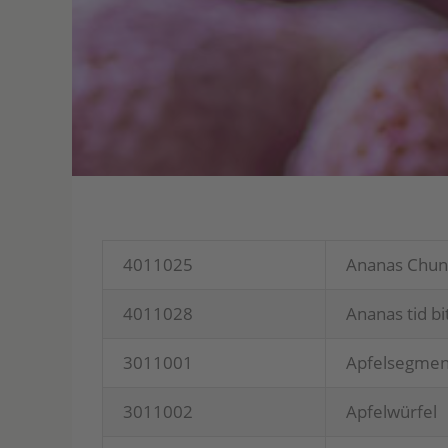
4011025
Ana­nas Chun
4011028
Ana­nas tid bi
3011001
Apfel­seg­men
3011002
Apfel­wür­fel