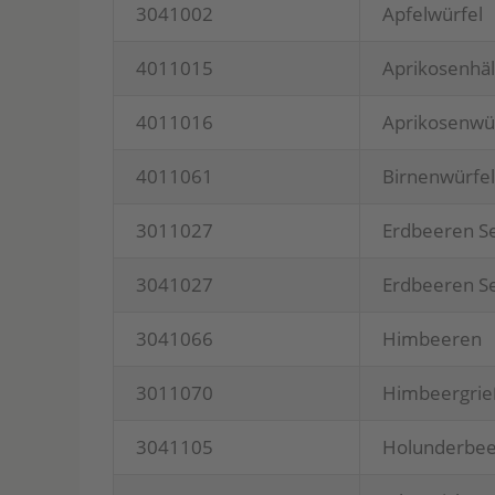
3041002
Apfel­wür­fel
4011015
Apri­ko­sen­h
4011016
Apri­ko­sen­wü
4011061
Bir­nen­wür­
3011027
Erd­bee­ren S
3041027
Erd­bee­ren S
3041066
Him­bee­ren
3011070
Him­beer­gri
3041105
Holun­der­bee