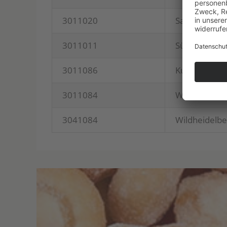
3011020
Sau­er­kir­sch
3011011
Süß­kir­schen
3011086
Kul­tur­hei­del
3011084
Wild­hei­del­b
3041084
Wild­hei­del­b