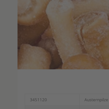
3451120
Aus­tern­pil­ze