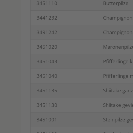
3451110
But­ter­pil­ze
3441232
Cham­pi­gnon
3491242
Cham­pi­gnons
3451020
Maro­nen­pil­
3451043
Pfif­fer­lin­g
3451040
Pfif­fer­lin­ge 
3451135
Shii­ta­ke ganz
3451130
Shii­ta­ke gevi
3451001
Stein­pil­ze g