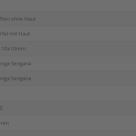
älf­ten ohne Haut
r­fel mit Haut
fel 10x10mm
en­ga Sengana
en­ga Sengana
eß
­ren