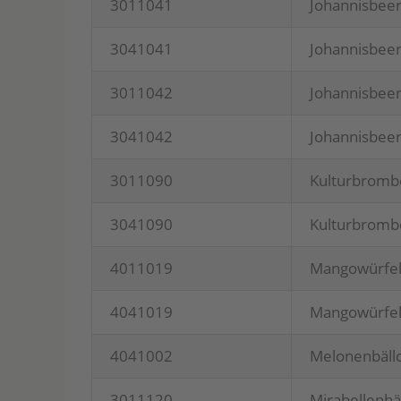
3011041
Johan­nis­bee­
3041041
Johan­nis­bee­
3011042
Johan­nis­bee
3041042
Johan­nis­bee
3011090
Kul­tur­brom­
3041090
Kul­tur­brom­
4011019
Man­go­wür­fe
4041019
Man­go­wür­fe
4041002
Melo­nen­bäll
3011120
Mira­bel­len­hä