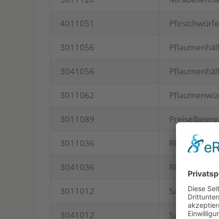
4011051
Pfir­sich­wür­fe
3011056
Pflau­men­häl
3041056
Pflau­men­häl
3011062
Pflau­men­wür
3011089
Prei­sel­bee­r
3011036
Rha­bar­ber 
3041036
Rha­bar­ber 
3011012
Sau­er­kir­sch
3041012
Sau­er­kir­sch