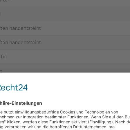
l
f­ten handentsteint
f­ten handentsteint
­fel
en
rotkochend
rotkochend
en
en