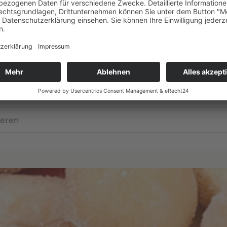
en
­bee­ren
ee­ren
ee­ren