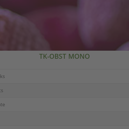
TK-OBST
MONO
ks
ts
­te