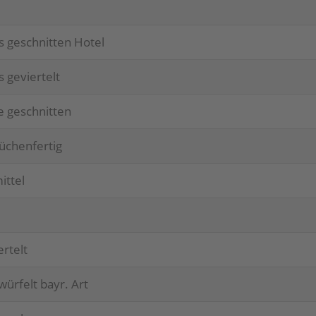
s geschnit­ten Hotel
 geviertelt
ze geschnitten
e küchenfertig
mittel
ertelt
ewür­felt bayr. Art