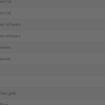
ren rot
ren rot
­ren schwarz
­ren schwarz
bee­ren
bee­ren
l
l
­chen gelb
lf­ten