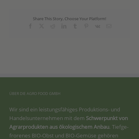
Share This Story, Choose Your Platform!
Facebook
X
Reddit
LinkedIn
Tumblr
Pinterest
Vk
Email
ÜBER
DIE
AGRO
FOOD
GMBH
Wir sind ein leis­tungs­fä­hi­ges Pro­duk­ti­ons- und
Han­dels­un­ter­neh­men mit dem
Schwer­punkt von
Agrar­pro­duk­ten aus öko­lo­gi­schem Anbau
. Tief­ge­
fro­re­nes BIO-Obst und BIO-Gemü­se gehö­ren