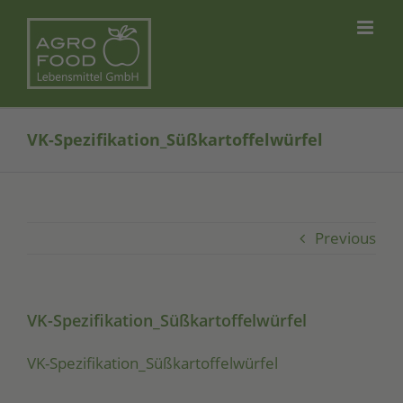
Skip
to
content
VK-Spezifikation_Süßkartoffelwürfel
Previous
VK-Spezifikation_Süßkartoffelwürfel
VK-Spe­zi­fi­ka­ti­on_­Süß­kar­tof­fel­wür­fel