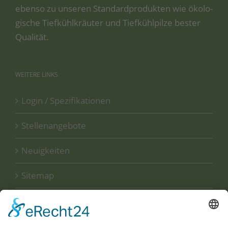
eben­so zu unse­ren Stan­dard­pro­duk­ten wie öko­lo­
gi­sche Tief­kühl­kräu­ter und Tief­kühl­pil­ze bes­ter
Qualität.
WEITERE
LINKS
Login / Spezifikationen
Stellenangebote
Neuigkeiten
Sitemap
Disclaimer
Datenschutzerklärung