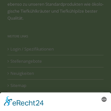
eben­so zu unse­ren Stan­dard­pro­duk­ten wie öko­lo­
gi­sche Tief­kühl­kräu­ter und Tief­kühl­pil­ze bes­ter
Qualität.
WEITERE
LINKS
Login / Spezifikationen
Stellenangebote
Neuigkeiten
Sitemap
Disclaimer
Datenschutzerklärung