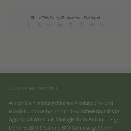
Share This Story, Choose Your Platform!
Facebook
X
Reddit
LinkedIn
Tumblr
Pinterest
Vk
Email
ÜBER
DIE
AGRO
FOOD
GMBH
Wir sind ein leis­tungs­fä­hi­ges Pro­duk­ti­ons- und
Han­dels­un­ter­neh­men mit dem
Schwer­punkt von
Agrar­pro­duk­ten aus öko­lo­gi­schem Anbau
. Tief­ge­
fro­re­nes BIO-Obst und BIO-Gemü­se gehö­ren