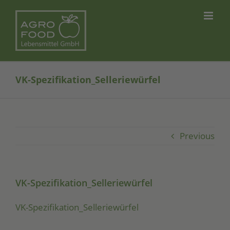
Skip
to
content
VK-Spezifikation_Selleriewürfel
Previous
VK-Spezifikation_Selleriewürfel
VK-Spe­zi­fi­ka­ti­on_­Sel­le­rie­wür­fel