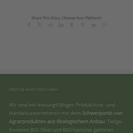
Share This Story, Choose Your Platform!
Facebook
X
Reddit
LinkedIn
Tumblr
Pinterest
Vk
Email
ÜBER
DIE
AGRO
FOOD
GMBH
Wir sind ein leis­tungs­fä­hi­ges Pro­duk­ti­ons- und
Han­dels­un­ter­neh­men mit dem
Schwer­punkt von
Agrar­pro­duk­ten aus öko­lo­gi­schem Anbau
. Tief­ge­
fro­re­nes BIO-Obst und BIO-Gemü­se gehö­ren