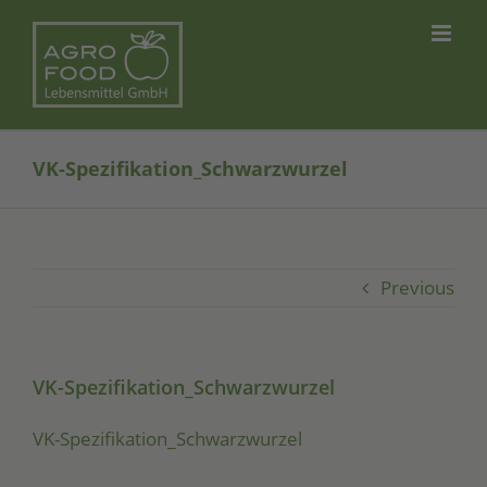
Skip
to
content
VK-Spezifikation_Schwarzwurzel
Previous
VK-Spezifikation_Schwarzwurzel
VK-Spe­zi­fi­ka­ti­on_­Schwarz­wur­zel