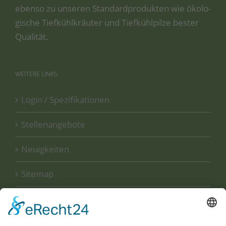
eben­so zu unse­ren Stan­dard­pro­duk­ten wie öko­lo­
gi­sche Tief­kühl­kräu­ter und Tief­kühl­pil­ze bes­ter
Qualität.
WEITERE
LINKS
Login / Spezifikationen
Stellenangebote
Neuigkeiten
Sitemap
Disclaimer
Datenschutzerklärung