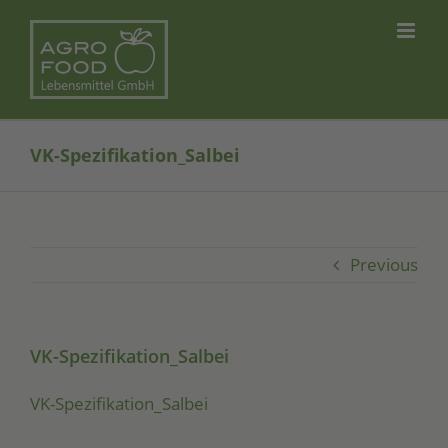
Skip
to
content
VK-Spezifikation_Salbei
Previous
VK-Spezifikation_Salbei
VK-Spe­zi­fi­ka­ti­on_­Sal­bei