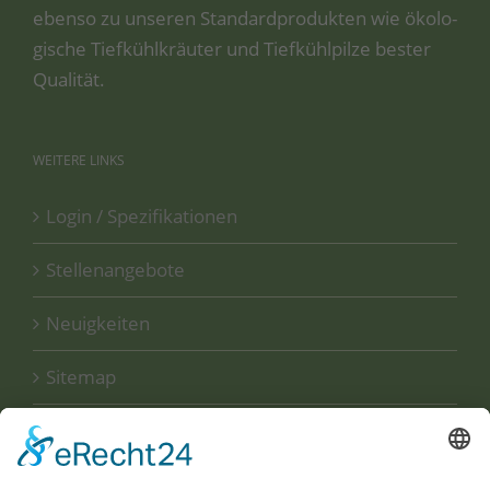
eben­so zu unse­ren Stan­dard­pro­duk­ten wie öko­lo­
gi­sche Tief­kühl­kräu­ter und Tief­kühl­pil­ze bes­ter
Qualität.
WEITERE
LINKS
Login / Spezifikationen
Stellenangebote
Neuigkeiten
Sitemap
Disclaimer
Datenschutzerklärung