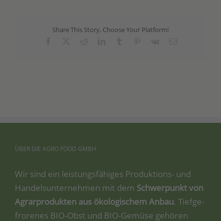
Share This Story, Choose Your Platform!
Facebook
X
Reddit
LinkedIn
Tumblr
Pinterest
Vk
Email
ÜBER
DIE
AGRO
FOOD
GMBH
Wir sind ein leis­tungs­fä­hi­ges Pro­duk­ti­ons- und
Han­dels­un­ter­neh­men mit dem
Schwer­punkt von
Agrar­pro­duk­ten aus öko­lo­gi­schem Anbau
. Tief­ge­
fro­re­nes BIO-Obst und BIO-Gemü­se gehö­ren