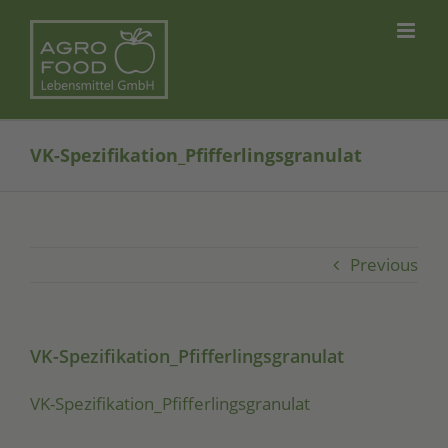
Skip
to
content
VK-Spezifikation_Pfifferlingsgranulat
Previous
VK-Spezifikation_Pfifferlingsgranulat
VK-Spe­zi­fi­ka­ti­on_P­fif­fer­lings­gra­nu­lat