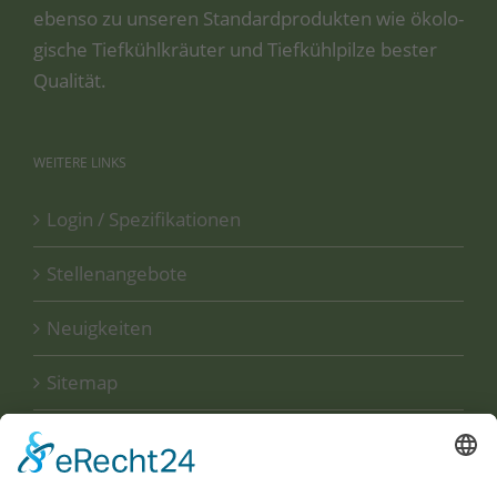
eben­so zu unse­ren Stan­dard­pro­duk­ten wie öko­lo­
gi­sche Tief­kühl­kräu­ter und Tief­kühl­pil­ze bes­ter
Qualität.
WEITERE
LINKS
Login / Spezifikationen
Stellenangebote
Neuigkeiten
Sitemap
Disclaimer
Datenschutzerklärung