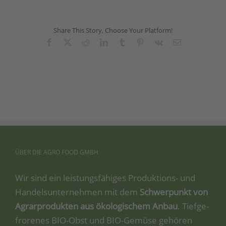
Share This Story, Choose Your Platform!
Facebook
X
Reddit
LinkedIn
Tumblr
Pinterest
Vk
Email
ÜBER
DIE
AGRO
FOOD
GMBH
Wir sind ein leis­tungs­fä­hi­ges Pro­duk­ti­ons- und
Han­dels­un­ter­neh­men mit dem
Schwer­punkt von
Agrar­pro­duk­ten aus öko­lo­gi­schem Anbau
. Tief­ge­
fro­re­nes BIO-Obst und BIO-Gemü­se gehö­ren