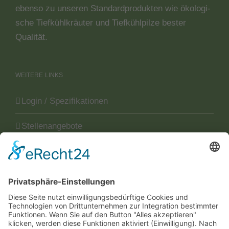
eben­so zu unse­ren Stan­dard­pro­duk­ten wie öko­lo­gi­
sche Tief­kühl­kräu­ter und Tief­kühl­pil­ze bes­ter
Qualität.
WEITERE
LINKS
Login / Spezifikationen
Stellenangebote
Neuigkeiten
Sitemap
Disclaimer
Datenschutzerklärung