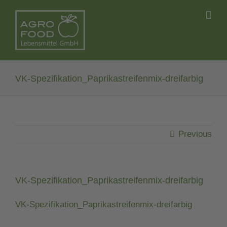
Skip
to
content
VK-Spezifikation_Paprikastreifenmix-dreifarbig
Previous
VK-Spezifikation_Paprikastreifenmix-dreifarbig
VK-Spe­zi­fi­ka­ti­on_­Pa­pri­ka­strei­fen­mix-drei­far­big