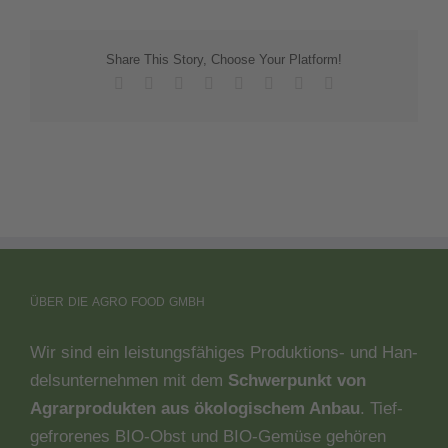
Share This Story, Choose Your Platform!
Facebook
X
Reddit
LinkedIn
Tumblr
Pinterest
Vk
Email
ÜBER
DIE
AGRO
FOOD
GMBH
Wir sind ein leis­tungs­fä­hi­ges Pro­duk­ti­ons- und Han­
dels­un­ter­neh­men mit dem
Schwer­punkt von
Agrar­pro­duk­ten aus öko­lo­gi­schem Anbau
. Tief­
ge­fro­re­nes BIO-Obst und BIO-Gemü­se gehö­ren