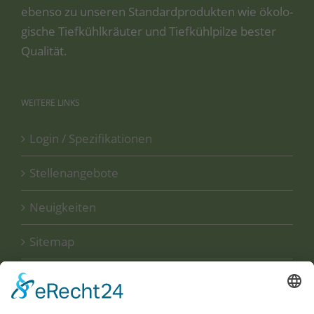
eben­so zu unse­ren Stan­dard­pro­duk­ten wie öko­lo­
gi­sche Tief­kühl­kräu­ter und Tief­kühl­pil­ze bes­ter
Qualität.
WEITERE
LINKS
Login / Spezifikationen
Stellenangebote
Neuigkeiten
Sitemap
Disclaimer
Datenschutzerklärung