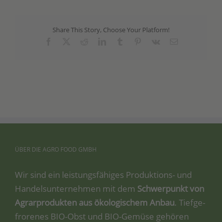
Share This Story, Choose Your Platform!
Facebook
X
Reddit
LinkedIn
Tumblr
Pinterest
Vk
Email
ÜBER
DIE
AGRO
FOOD
GMBH
Wir sind ein leis­tungs­fä­hi­ges Pro­duk­ti­ons- und
Han­dels­un­ter­neh­men mit dem
Schwer­punkt von
Agrar­pro­duk­ten aus öko­lo­gi­schem Anbau
. Tief­ge­
fro­re­nes BIO-Obst und BIO-Gemü­se gehö­ren