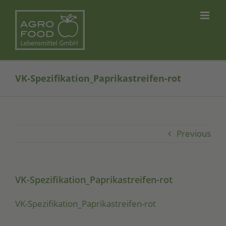
Skip
to
content
VK-Spezifikation_Paprikastreifen-rot
Previous
VK-Spezifikation_Paprikastreifen-rot
VK-Spe­zi­fi­ka­ti­on_­Pa­pri­ka­strei­fen-rot