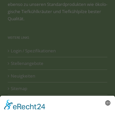
eben­so zu unse­ren Stan­dard­pro­duk­ten wie öko­lo­
gi­sche Tief­kühl­kräu­ter und Tief­kühl­pil­ze bes­ter
Qualität.
WEITERE
LINKS
Login / Spezifikationen
Stellenangebote
Neuigkeiten
Sitemap
Disclaimer
Datenschutzerklärung