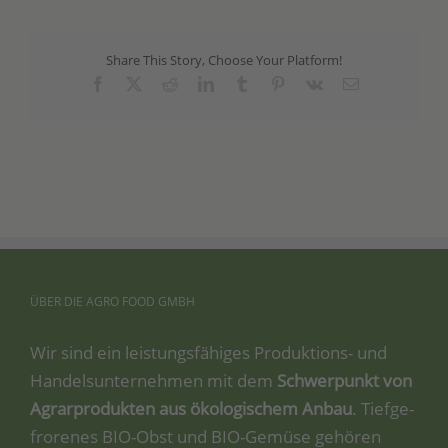
Share This Story, Choose Your Platform!
Facebook
X
Reddit
LinkedIn
Tumblr
Pinterest
Vk
Email
ÜBER
DIE
AGRO
FOOD
GMBH
Wir sind ein leis­tungs­fä­hi­ges Pro­duk­ti­ons- und
Han­dels­un­ter­neh­men mit dem
Schwer­punkt von
Agrar­pro­duk­ten aus öko­lo­gi­schem Anbau
. Tief­ge­
fro­re­nes BIO-Obst und BIO-Gemü­se gehö­ren