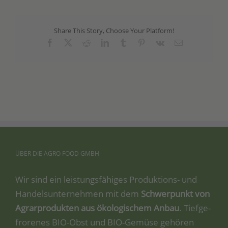
Share This Story, Choose Your Platform!
Facebook
X
Reddit
LinkedIn
Tumblr
Pinterest
Vk
Email
ÜBER
DIE
AGRO
FOOD
GMBH
Wir sind ein leis­tungs­fä­hi­ges Pro­duk­ti­ons- und
Han­dels­un­ter­neh­men mit dem
Schwer­punkt von
Agrar­pro­duk­ten aus öko­lo­gi­schem Anbau
. Tief­ge­
fro­re­nes BIO-Obst und BIO-Gemü­se gehö­ren