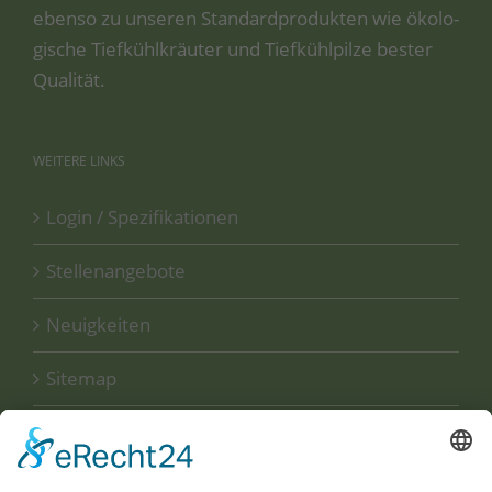
eben­so zu unse­ren Stan­dard­pro­duk­ten wie öko­lo­
gi­sche Tief­kühl­kräu­ter und Tief­kühl­pil­ze bes­ter
Qualität.
WEITERE
LINKS
Login / Spezifikationen
Stellenangebote
Neuigkeiten
Sitemap
Disclaimer
Datenschutzerklärung