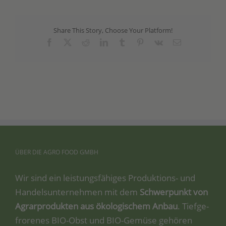
Share This Story, Choose Your Platform!
Facebook
X
Reddit
LinkedIn
Tumblr
Pinterest
Vk
Email
ÜBER
DIE
AGRO
FOOD
GMBH
Wir sind ein leis­tungs­fä­hi­ges Pro­duk­ti­ons- und
Han­dels­un­ter­neh­men mit dem
Schwer­punkt von
Agrar­pro­duk­ten aus öko­lo­gi­schem Anbau
. Tief­ge­
fro­re­nes BIO-Obst und BIO-Gemü­se gehö­ren