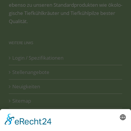
eben­so zu unse­ren Stan­dard­pro­duk­ten wie öko­lo­
gi­sche Tief­kühl­kräu­ter und Tief­kühl­pil­ze bes­ter
Qualität.
WEITERE
LINKS
Login / Spezifikationen
Stellenangebote
Neuigkeiten
Sitemap
Disclaimer
Datenschutzerklärung