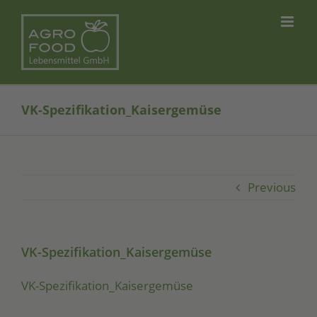
Skip
to
content
VK-Spezifikation_Kaisergemüse
Previous
VK-Spezifikation_Kaisergemüse
VK-Spe­zi­fi­ka­ti­on_­Kai­ser­ge­mü­se