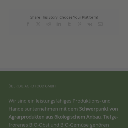
Share This Story, Choose Your Platform!
Facebook
X
Reddit
LinkedIn
Tumblr
Pinterest
Vk
Email
ÜBER
DIE
AGRO
FOOD
GMBH
Wir sind ein leis­tungs­fä­hi­ges Pro­duk­ti­ons- und
Han­dels­un­ter­neh­men mit dem
Schwer­punkt von
Agrar­pro­duk­ten aus öko­lo­gi­schem Anbau
. Tief­ge­
fro­re­nes BIO-Obst und BIO-Gemü­se gehö­ren