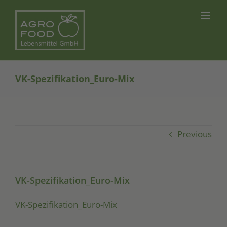
Skip
to
content
VK-Spezifikation_Euro-Mix
Previous
VK-Spezifikation_Euro-Mix
VK-Spe­zi­fi­ka­ti­on_­Eu­ro-Mix