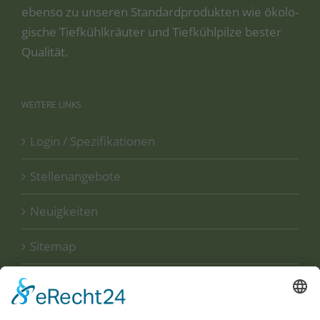
eben­so zu unse­ren Stan­dard­pro­duk­ten wie öko­lo­
gi­sche Tief­kühl­kräu­ter und Tief­kühl­pil­ze bes­ter
Qualität.
WEITERE
LINKS
Login / Spezifikationen
Stellenangebote
Neuigkeiten
Sitemap
Disclaimer
Datenschutzerklärung