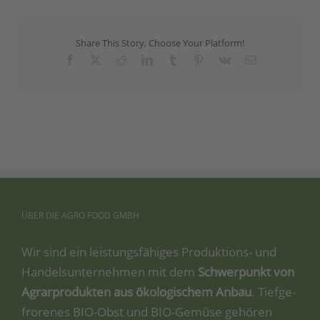
Share This Story, Choose Your Platform!
Facebook
X
Reddit
LinkedIn
Tumblr
Pinterest
Vk
Email
ÜBER
DIE
AGRO
FOOD
GMBH
Wir sind ein leis­tungs­fä­hi­ges Pro­duk­ti­ons- und
Han­dels­un­ter­neh­men mit dem
Schwer­punkt von
Agrar­pro­duk­ten aus öko­lo­gi­schem Anbau
. Tief­ge­
fro­re­nes BIO-Obst und BIO-Gemü­se gehö­ren