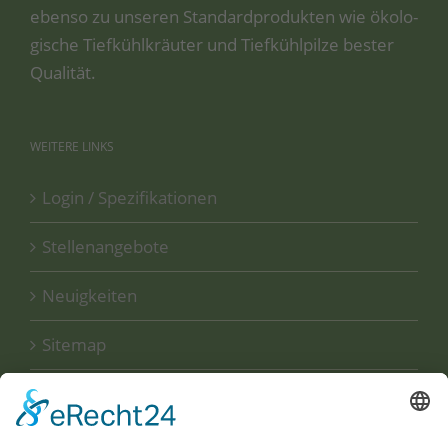
eben­so zu unse­ren Stan­dard­pro­duk­ten wie öko­lo­
gi­sche Tief­kühl­kräu­ter und Tief­kühl­pil­ze bes­ter
Qualität.
WEITERE
LINKS
Login / Spezifikationen
Stellenangebote
Neuigkeiten
Sitemap
Disclaimer
Datenschutzerklärung