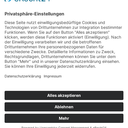
Datenschutzerklärung
UNSERE
ZERTIFIKATE
© Copyright 2000 -
2026 AGRO FOOD Lebensmittel GmbH | Alle
Rechte vorbehalten | Design:
Webdesigner München
|
Impressum
|
Stellenangebote