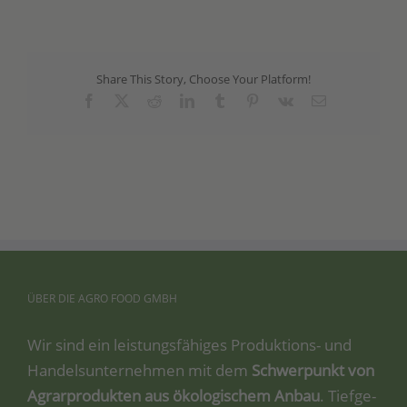
Share This Story, Choose Your Platform!
Facebook
X
Reddit
LinkedIn
Tumblr
Pinterest
Vk
Email
ÜBER
DIE
AGRO
FOOD
GMBH
Wir sind ein leis­tungs­fä­hi­ges Pro­duk­ti­ons- und
Han­dels­un­ter­neh­men mit dem
Schwer­punkt von
Agrar­pro­duk­ten aus öko­lo­gi­schem Anbau
. Tief­ge­