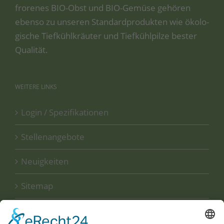
fro­re­nes BIO-Obst und BIO-Gemü­se gehö­ren
eben­so zu unse­ren Stan­dard­pro­duk­ten wie öko­lo­
gi­sche Tief­kühl­kräu­ter und Tief­kühl­pil­ze bes­ter
Qualität.
WEITERE
LINKS
Login / Spezifikationen
Stellenangebote
Neuigkeiten
Sitemap
Disclaimer