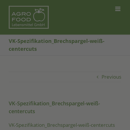
Skip
to
content
VK-Spezifikation_Brechspargel-weiß-
centercuts
Previous
VK-Spezifikation_Brechspargel-weiß-
centercuts
VK-Spe­zi­fi­ka­ti­on_­Brech­spar­gel-weiß-cen­ter­cuts