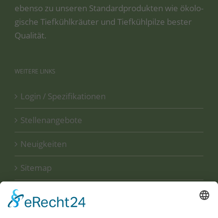
eben­so zu unse­ren Stan­dard­pro­duk­ten wie öko­lo­
gi­sche Tief­kühl­kräu­ter und Tief­kühl­pil­ze bes­ter
Qualität.
WEITERE
LINKS
Login / Spezifikationen
Stellenangebote
Neuigkeiten
Sitemap
Disclaimer
Datenschutzerklärung