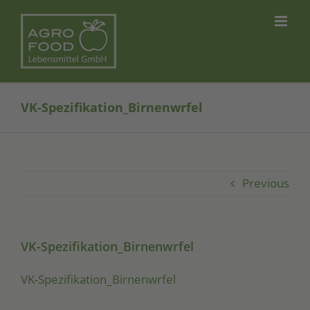
Skip
to
content
VK-Spezifikation_Birnenwrfel
Previous
VK-Spezifikation_Birnenwrfel
VK-Spe­zi­fi­ka­ti­on_­Bir­nen­wr­fel