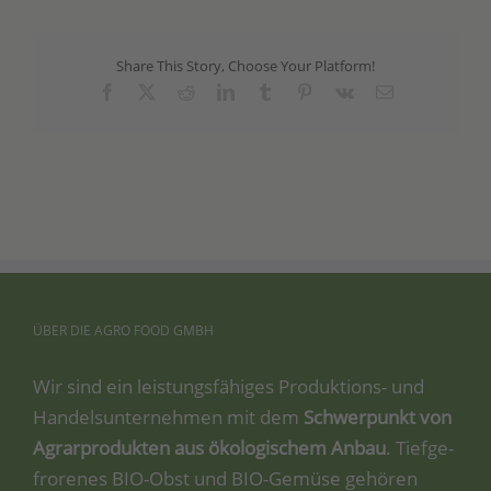
Share This Story, Choose Your Platform!
Facebook
X
Reddit
LinkedIn
Tumblr
Pinterest
Vk
Email
ÜBER
DIE
AGRO
FOOD
GMBH
Wir sind ein leis­tungs­fä­hi­ges Pro­duk­ti­ons- und
Han­dels­un­ter­neh­men mit dem
Schwer­punkt von
Agrar­pro­duk­ten aus öko­lo­gi­schem Anbau
. Tief­ge­
fro­re­nes BIO-Obst und BIO-Gemü­se gehö­ren