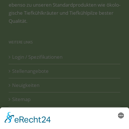
eben­so zu unse­ren Stan­dard­pro­duk­ten wie öko­lo­
gi­sche Tief­kühl­kräu­ter und Tief­kühl­pil­ze bes­ter
Qualität.
WEITERE
LINKS
Login / Spezifikationen
Stellenangebote
Neuigkeiten
Sitemap
Disclaimer
Datenschutzerklärung