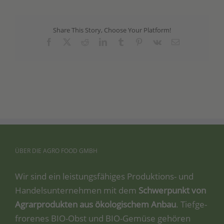
Share This Story, Choose Your Platform!
Facebook
X
Reddit
LinkedIn
Tumblr
Pinterest
Vk
Email
ÜBER
DIE
AGRO
FOOD
GMBH
Wir sind ein leis­tungs­fä­hi­ges Pro­duk­ti­ons- und
Han­dels­un­ter­neh­men mit dem
Schwer­punkt von
Agrar­pro­duk­ten aus öko­lo­gi­schem Anbau
. Tief­ge­
fro­re­nes BIO-Obst und BIO-Gemü­se gehö­ren