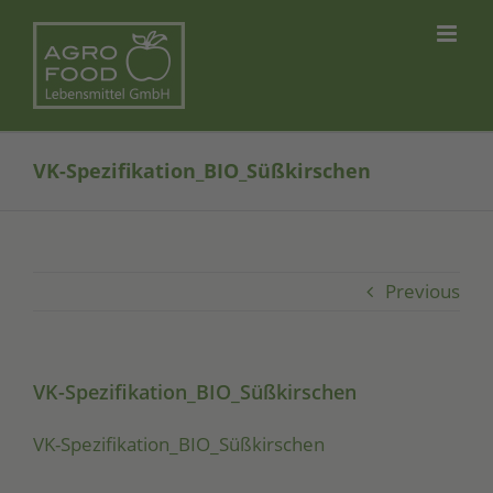
Skip
to
content
VK-Spezifikation_BIO_Süßkirschen
Previous
VK-Spezifikation_BIO_Süßkirschen
VK-Spe­zi­fi­ka­ti­on_­BIO­_­Süß­kir­schen