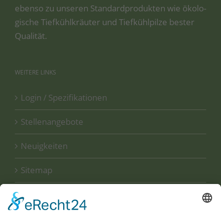
eben­so zu unse­ren Stan­dard­pro­duk­ten wie öko­lo­
gi­sche Tief­kühl­kräu­ter und Tief­kühl­pil­ze bes­ter
Qualität.
WEITERE
LINKS
Login / Spezifikationen
Stellenangebote
Neuigkeiten
Sitemap
Disclaimer
Datenschutzerklärung