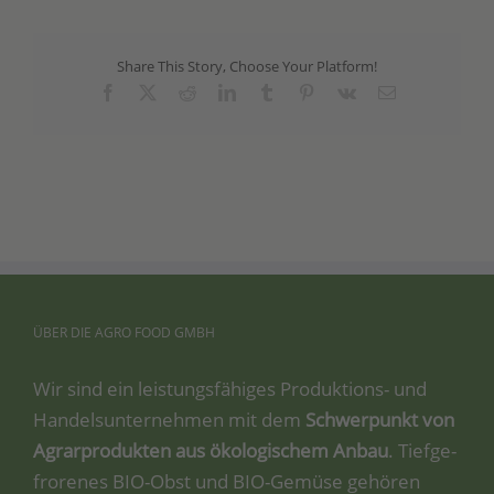
Share This Story, Choose Your Platform!
Facebook
X
Reddit
LinkedIn
Tumblr
Pinterest
Vk
Email
ÜBER
DIE
AGRO
FOOD
GMBH
Wir sind ein leis­tungs­fä­hi­ges Pro­duk­ti­ons- und
Han­dels­un­ter­neh­men mit dem
Schwer­punkt von
Agrar­pro­duk­ten aus öko­lo­gi­schem Anbau
. Tief­ge­
fro­re­nes BIO-Obst und BIO-Gemü­se gehö­ren