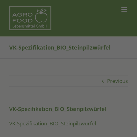
Skip
to
content
VK-Spezifikation_BIO_Steinpilzwürfel
Previous
VK-Spezifikation_BIO_Steinpilzwürfel
VK-Spe­zi­fi­ka­ti­on_­BIO­_Stein­pilz­wür­fel