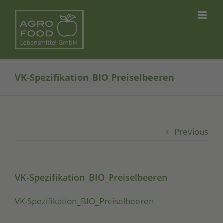
Skip
to
content
VK-Spezifikation_BIO_Preiselbeeren
Previous
VK-Spezifikation_BIO_Preiselbeeren
VK-Spe­zi­fi­ka­ti­on_­BIO­_­Prei­sel­bee­ren