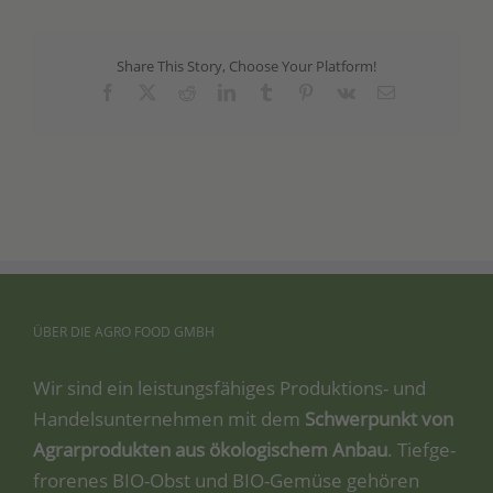
Share This Story, Choose Your Platform!
Facebook
X
Reddit
LinkedIn
Tumblr
Pinterest
Vk
Email
ÜBER
DIE
AGRO
FOOD
GMBH
Wir sind ein leis­tungs­fä­hi­ges Pro­duk­ti­ons- und
Han­dels­un­ter­neh­men mit dem
Schwer­punkt von
Agrar­pro­duk­ten aus öko­lo­gi­schem Anbau
. Tief­ge­
fro­re­nes BIO-Obst und BIO-Gemü­se gehö­ren