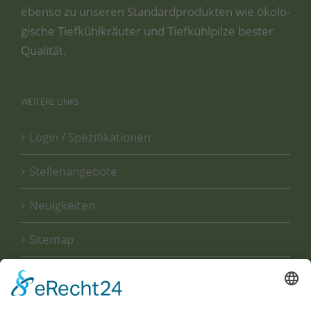
eben­so zu unse­ren Stan­dard­pro­duk­ten wie öko­lo­
gi­sche Tief­kühl­kräu­ter und Tief­kühl­pil­ze bes­ter
Qualität.
WEITERE
LINKS
Login / Spezifikationen
Stellenangebote
Neuigkeiten
Sitemap
Disclaimer
Datenschutzerklärung