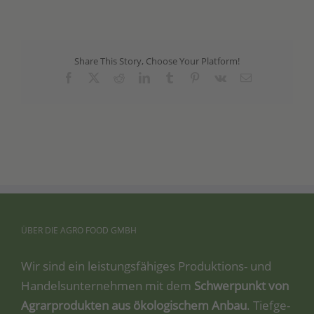
Share This Story, Choose Your Platform!
Facebook
X
Reddit
LinkedIn
Tumblr
Pinterest
Vk
Email
ÜBER
DIE
AGRO
FOOD
GMBH
Wir sind ein leis­tungs­fä­hi­ges Pro­duk­ti­ons- und
Han­dels­un­ter­neh­men mit dem
Schwer­punkt von
Agrar­pro­duk­ten aus öko­lo­gi­schem Anbau
. Tief­ge­