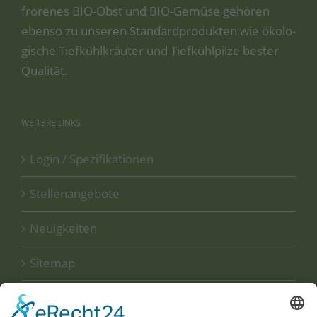
fro­re­nes BIO-Obst und BIO-Gemü­se gehö­ren
eben­so zu unse­ren Stan­dard­pro­duk­ten wie öko­lo­
gi­sche Tief­kühl­kräu­ter und Tief­kühl­pil­ze bes­ter
Qualität.
WEITERE
LINKS
Login / Spezifikationen
Stellenangebote
Neuigkeiten
Sitemap
Disclaimer