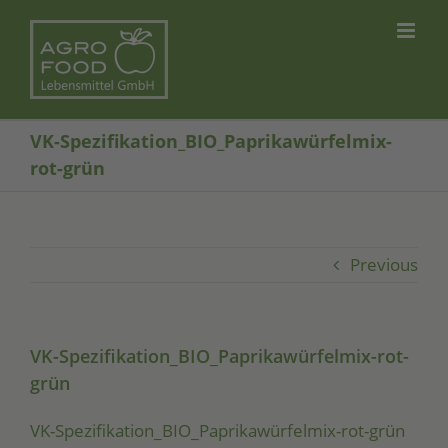
Skip
to
content
VK-Spezifikation_BIO_Paprikawürfelmix-
rot-grün
Previous
VK-Spezifikation_BIO_Paprikawürfelmix-rot-
grün
VK-Spe­zi­fi­ka­ti­on_­BIO­_­Pa­pri­ka­wür­fel­mix-rot-grün