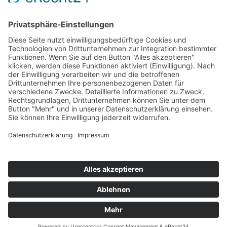
Datenschutzerklärung
UNSERE
ZERTIFIKATE
© Copyright 2000 -
2026 AGRO FOOD Lebensmittel GmbH | Alle
Rechte vorbehalten | Design:
Webdesigner München
|
Impressum
|
Stellenangebote