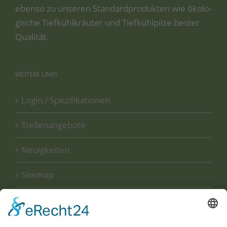
eben­so zu unse­ren Stan­dard­pro­duk­ten wie öko­lo­
gi­sche Tief­kühl­kräu­ter und Tief­kühl­pil­ze bes­ter
Qualität.
WEITERE
LINKS
Login / Spezifikationen
Stellenangebote
Neuigkeiten
Sitemap
Disclaimer
Datenschutzerklärung