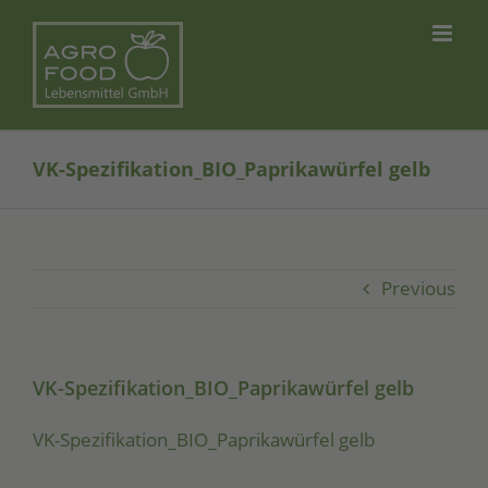
Skip
to
content
VK-Spezifikation_BIO_Paprikawürfel gelb
Previous
VK-Spezifikation_BIO_Paprikawürfel gelb
VK-Spe­zi­fi­ka­ti­on_­BIO­_­Pa­pri­ka­wür­fel gelb