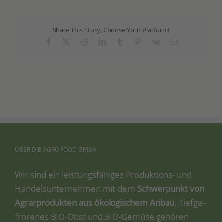
Share This Story, Choose Your Platform!
Facebook
X
Reddit
LinkedIn
Tumblr
Pinterest
Vk
Email
ÜBER
DIE
AGRO
FOOD
GMBH
Wir sind ein leis­tungs­fä­hi­ges Pro­duk­ti­ons- und
Han­dels­un­ter­neh­men mit dem
Schwer­punkt von
Agrar­pro­duk­ten aus öko­lo­gi­schem Anbau
. Tief­ge­
fro­re­nes BIO-Obst und BIO-Gemü­se gehö­ren