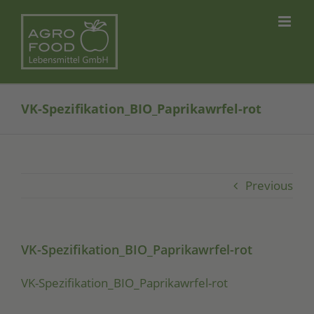
Skip
to
content
VK-Spezifikation_BIO_Paprikawrfel-rot
Previous
VK-Spezifikation_BIO_Paprikawrfel-rot
VK-Spe­zi­fi­ka­ti­on_­BIO­_­Pa­pri­kawr­fel-rot