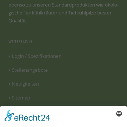
eben­so zu unse­ren Stan­dard­pro­duk­ten wie öko­lo­
gi­sche Tief­kühl­kräu­ter und Tief­kühl­pil­ze bes­ter
Qualität.
WEITERE
LINKS
Login / Spezifikationen
Stellenangebote
Neuigkeiten
Sitemap
Disclaimer
Datenschutzerklärung