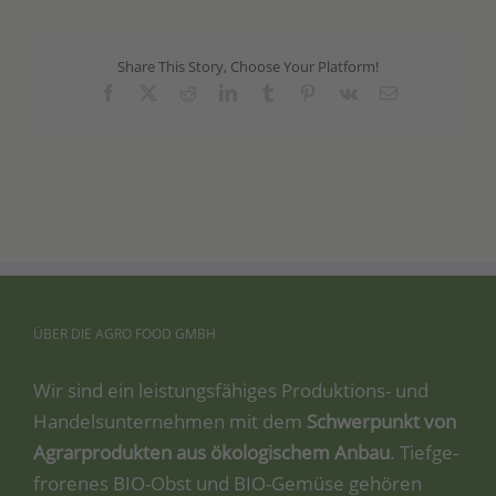
Share This Story, Choose Your Platform!
Facebook
X
Reddit
LinkedIn
Tumblr
Pinterest
Vk
Email
ÜBER
DIE
AGRO
FOOD
GMBH
Wir sind ein leis­tungs­fä­hi­ges Pro­duk­ti­ons- und
Han­dels­un­ter­neh­men mit dem
Schwer­punkt von
Agrar­pro­duk­ten aus öko­lo­gi­schem Anbau
. Tief­ge­
fro­re­nes BIO-Obst und BIO-Gemü­se gehö­ren