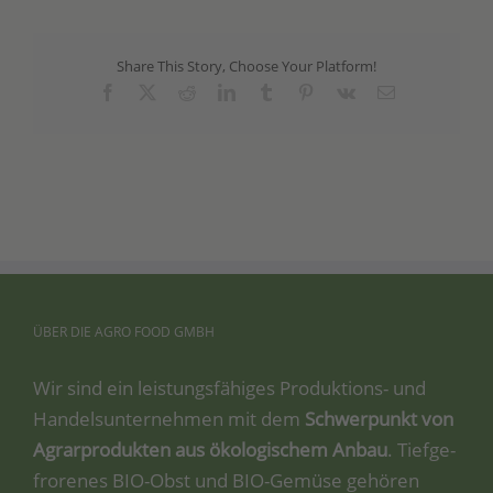
Share This Story, Choose Your Platform!
Facebook
X
Reddit
LinkedIn
Tumblr
Pinterest
Vk
Email
ÜBER
DIE
AGRO
FOOD
GMBH
Wir sind ein leis­tungs­fä­hi­ges Pro­duk­ti­ons- und
Han­dels­un­ter­neh­men mit dem
Schwer­punkt von
Agrar­pro­duk­ten aus öko­lo­gi­schem Anbau
. Tief­ge­
fro­re­nes BIO-Obst und BIO-Gemü­se gehö­ren