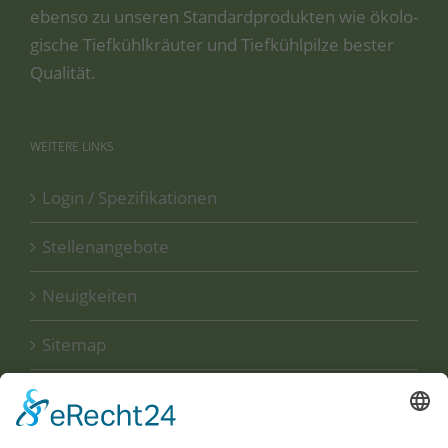
eben­so zu unse­ren Stan­dard­pro­duk­ten wie öko­lo­
gi­sche Tief­kühl­kräu­ter und Tief­kühl­pil­ze bes­ter
Qualität.
WEITERE
LINKS
Login / Spezifikationen
Stellenangebote
Neuigkeiten
Sitemap
Disclaimer
Datenschutzerklärung