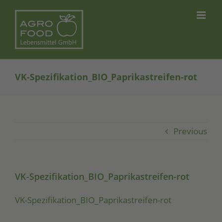
Skip
to
content
VK-Spezifikation_BIO_Paprikastreifen-rot
Previous
VK-Spezifikation_BIO_Paprikastreifen-rot
VK-Spe­zi­fi­ka­ti­on_­BIO­_­Pa­pri­ka­strei­fen-rot