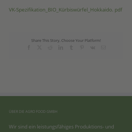
VK-Spe­zi­fi­ka­ti­on_­BIO­_­Kür­bis­wür­fel_Hok­kai­do. pdf
Share This Story, Choose Your Platform!
Facebook
X
Reddit
LinkedIn
Tumblr
Pinterest
Vk
Email
ÜBER
DIE
AGRO
FOOD
GMBH
Wir sind ein leis­tungs­fä­hi­ges Pro­duk­ti­ons- und