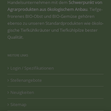
Han­dels­un­ter­neh­men mit dem
Schwer­punkt von
Agrar­pro­duk­ten aus öko­lo­gi­schem Anbau
. Tief­ge­
fro­re­nes BIO-Obst und BIO-Gemü­se gehö­ren
eben­so zu unse­ren Stan­dard­pro­duk­ten wie öko­lo­
gi­sche Tief­kühl­kräu­ter und Tief­kühl­pil­ze bes­ter
Qualität.
WEITERE
LINKS
Login / Spezifikationen
Stellenangebote
Neuigkeiten
Sitemap