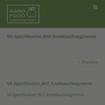
Skip
to
content
VK-Spezifikation_BIO_Knoblauchsegmente
Previous
VK-Spezifikation_BIO_Knoblauchsegmente
VK-Spe­zi­fi­ka­ti­on_­BIO­_­Knob­lauch­seg­men­te