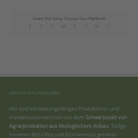
Share This Story, Choose Your Platform!
Facebook
X
Reddit
LinkedIn
Tumblr
Pinterest
Vk
Email
ÜBER
DIE
AGRO
FOOD
GMBH
Wir sind ein leis­tungs­fä­hi­ges Pro­duk­ti­ons- und
Han­dels­un­ter­neh­men mit dem
Schwer­punkt von
Agrar­pro­duk­ten aus öko­lo­gi­schem Anbau
. Tief­ge­
fro­re­nes BIO-Obst und BIO-Gemü­se gehö­ren