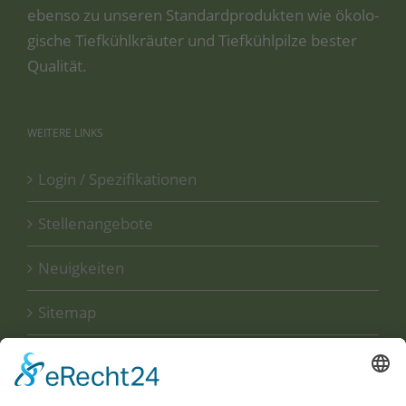
eben­so zu unse­ren Stan­dard­pro­duk­ten wie öko­lo­
gi­sche Tief­kühl­kräu­ter und Tief­kühl­pil­ze bes­ter
Qualität.
WEITERE
LINKS
Login / Spezifikationen
Stellenangebote
Neuigkeiten
Sitemap
Disclaimer
Datenschutzerklärung