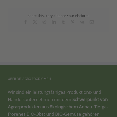
Share This Story, Choose Your Platform!
Facebook
X
Reddit
LinkedIn
Tumblr
Pinterest
Vk
Email
ÜBER
DIE
AGRO
FOOD
GMBH
Wir sind ein leis­tungs­fä­hi­ges Pro­duk­ti­ons- und
Han­dels­un­ter­neh­men mit dem
Schwer­punkt von
Agrar­pro­duk­ten aus öko­lo­gi­schem Anbau
. Tief­ge­
fro­re­nes BIO-Obst und BIO-Gemü­se gehö­ren