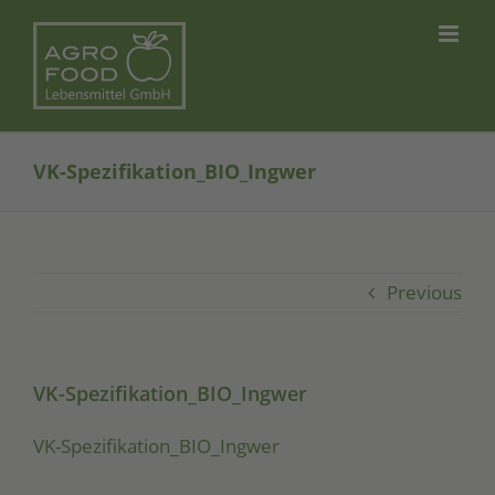
Skip
to
content
VK-Spezifikation_BIO_Ingwer
Previous
VK-Spezifikation_BIO_Ingwer
VK-Spe­zi­fi­ka­ti­on_­BIO­_Ing­wer