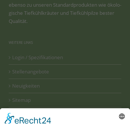
eben­so zu unse­ren Stan­dard­pro­duk­ten wie öko­lo­
gi­sche Tief­kühl­kräu­ter und Tief­kühl­pil­ze bes­ter
Qualität.
WEITERE
LINKS
Login / Spezifikationen
Stellenangebote
Neuigkeiten
Sitemap
Disclaimer
Datenschutzerklärung