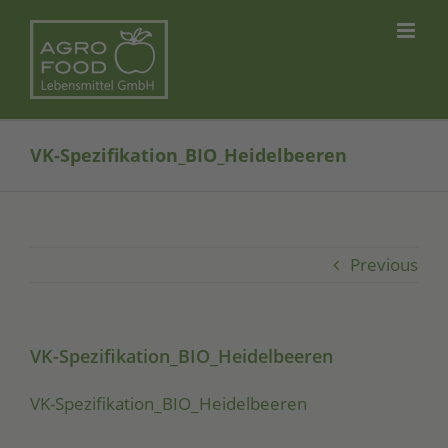
Skip
to
content
VK-Spezifikation_BIO_Heidelbeeren
Previous
VK-Spezifikation_BIO_Heidelbeeren
VK-Spe­zi­fi­ka­ti­on_­BIO­_Hei­del­bee­ren