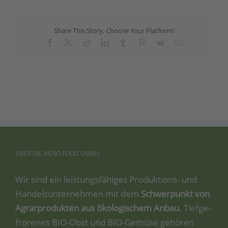
Share This Story, Choose Your Platform!
Facebook
X
Reddit
LinkedIn
Tumblr
Pinterest
Vk
Email
ÜBER
DIE
AGRO
FOOD
GMBH
Wir sind ein leis­tungs­fä­hi­ges Pro­duk­ti­ons- und
Han­dels­un­ter­neh­men mit dem
Schwer­punkt von
Agrar­pro­duk­ten aus öko­lo­gi­schem Anbau
. Tief­ge­
fro­re­nes BIO-Obst und BIO-Gemü­se gehö­ren