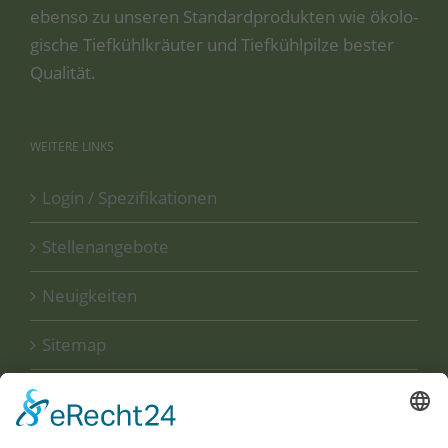
eben­so zu unse­ren Stan­dard­pro­duk­ten wie öko­lo­
gi­sche Tief­kühl­kräu­ter und Tief­kühl­pil­ze bes­ter
Qualität.
WEITERE
LINKS
Login / Spezifikationen
Stellenangebote
Neuigkeiten
Sitemap
Disclaimer
Datenschutzerklärung