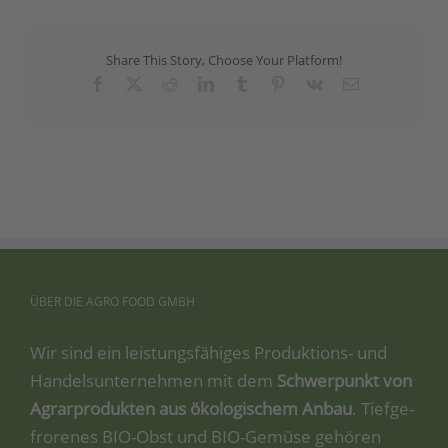
Share This Story, Choose Your Platform!
Facebook
X
Reddit
LinkedIn
Tumblr
Pinterest
Vk
Email
ÜBER
DIE
AGRO
FOOD
GMBH
Wir sind ein leis­tungs­fä­hi­ges Pro­duk­ti­ons- und
Han­dels­un­ter­neh­men mit dem
Schwer­punkt von
Agrar­pro­duk­ten aus öko­lo­gi­schem Anbau
. Tief­ge­
fro­re­nes BIO-Obst und BIO-Gemü­se gehö­ren