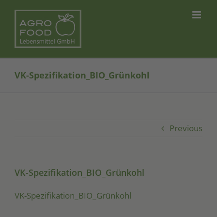
Skip
to
content
VK-Spezifikation_BIO_Grünkohl
Previous
VK-Spezifikation_BIO_Grünkohl
VK-Spe­zi­fi­ka­ti­on_­BIO­_­Grün­kohl