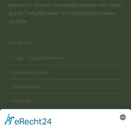
eben­so zu unse­ren Stan­dard­pro­duk­ten wie öko­lo­
gi­sche Tief­kühl­kräu­ter und Tief­kühl­pil­ze bes­ter
Qualität.
WEITERE
LINKS
Login / Spezifikationen
Stellenangebote
Neuigkeiten
Sitemap
Disclaimer
Datenschutzerklärung