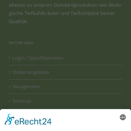
eben­so zu unse­ren Stan­dard­pro­duk­ten wie öko­lo­
gi­sche Tief­kühl­kräu­ter und Tief­kühl­pil­ze bes­ter
Qualität.
WEITERE
LINKS
Login / Spezifikationen
Stellenangebote
Neuigkeiten
Sitemap
Disclaimer
Datenschutzerklärung