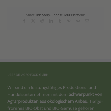
Share This Story, Choose Your Platform!
Facebook
X
Reddit
LinkedIn
Tumblr
Pinterest
Vk
Email
ÜBER
DIE
AGRO
FOOD
GMBH
Wir sind ein leis­tungs­fä­hi­ges Pro­duk­ti­ons- und
Han­dels­un­ter­neh­men mit dem
Schwer­punkt von
Agrar­pro­duk­ten aus öko­lo­gi­schem Anbau
. Tief­ge­
fro­re­nes BIO-Obst und BIO-Gemü­se gehö­ren