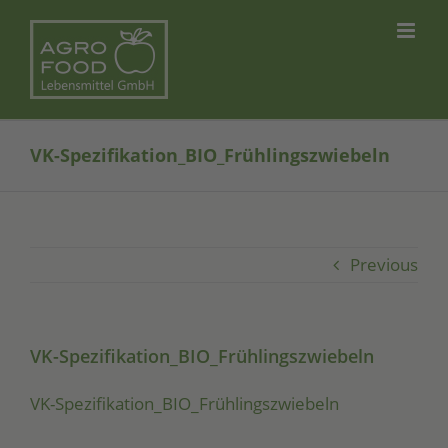
Skip
to
content
VK-Spezifikation_BIO_Frühlingszwiebeln
Previous
VK-Spezifikation_BIO_Frühlingszwiebeln
VK-Spe­zi­fi­ka­ti­on_­BIO­_Früh­lings­zwie­beln