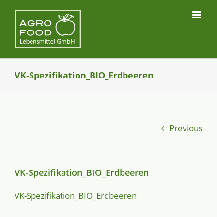
Skip
to
content
VK-Spezifikation_BIO_Erdbeeren
Previous
VK-Spezifikation_BIO_Erdbeeren
VK-Spe­zi­fi­ka­ti­on_­BIO­_­Erd­bee­ren