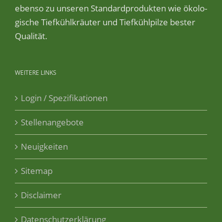
eben­so zu unse­ren Stan­dard­pro­duk­ten wie öko­lo­
gi­sche Tief­kühl­kräu­ter und Tief­kühl­pil­ze bes­ter
Qualität.
WEITERE
LINKS
Login / Spezifikationen
Stellenangebote
Neuigkeiten
Sitemap
Disclaimer
Datenschutzerklärung