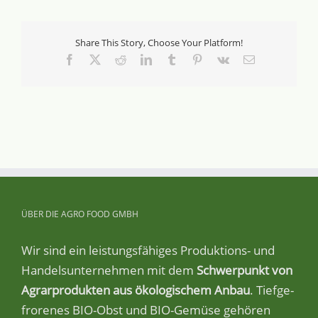
Share This Story, Choose Your Platform!
Facebook
X
Reddit
LinkedIn
Tumblr
Pinterest
Vk
Email
ÜBER
DIE
AGRO
FOOD
GMBH
Wir sind ein leis­tungs­fä­hi­ges Pro­duk­ti­ons- und
Han­dels­un­ter­neh­men mit dem
Schwer­punkt von
Agrar­pro­duk­ten aus öko­lo­gi­schem Anbau
. Tief­ge­
fro­re­nes BIO-Obst und BIO-Gemü­se gehö­ren