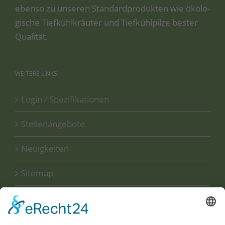
eben­so zu unse­ren Stan­dard­pro­duk­ten wie öko­lo­
gi­sche Tief­kühl­kräu­ter und Tief­kühl­pil­ze bes­ter
Qualität.
WEITERE
LINKS
Login / Spezifikationen
Stellenangebote
Neuigkeiten
Sitemap
Disclaimer
Datenschutzerklärung