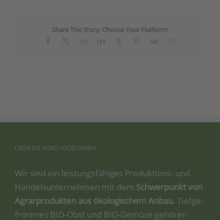
Share This Story, Choose Your Platform!
Facebook
X
Reddit
LinkedIn
Tumblr
Pinterest
Vk
Email
ÜBER
DIE
AGRO
FOOD
GMBH
Wir sind ein leis­tungs­fä­hi­ges Pro­duk­ti­ons- und
Han­dels­un­ter­neh­men mit dem
Schwer­punkt von
Agrar­pro­duk­ten aus öko­lo­gi­schem Anbau
. Tief­ge­
fro­re­nes BIO-Obst und BIO-Gemü­se gehö­ren