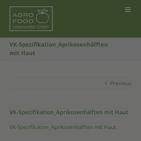
Skip
to
content
VK-Spezifikation_Aprikosenhälften
mit Haut
Previous
VK-Spezifikation_Aprikosenhälften mit Haut
VK-Spe­zi­fi­ka­ti­on_A­pri­ko­sen­hälf­ten mit Haut