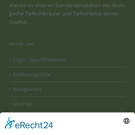
eben­so zu unse­ren Stan­dard­pro­duk­ten wie öko­lo­
gi­sche Tief­kühl­kräu­ter und Tief­kühl­pil­ze bes­ter
Qualität.
WEITERE
LINKS
Login / Spezifikationen
Stellenangebote
Neuigkeiten
Sitemap
Disclaimer
Datenschutzerklärung