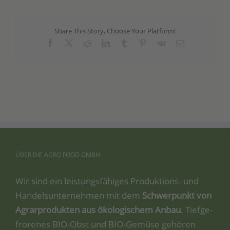
Share This Story, Choose Your Platform!
Facebook
X
Reddit
LinkedIn
Tumblr
Pinterest
Vk
Email
ÜBER
DIE
AGRO
FOOD
GMBH
Wir sind ein leis­tungs­fä­hi­ges Pro­duk­ti­ons- und
Han­dels­un­ter­neh­men mit dem
Schwer­punkt von
Agrar­pro­duk­ten aus öko­lo­gi­schem Anbau
. Tief­ge­
fro­re­nes BIO-Obst und BIO-Gemü­se gehö­ren