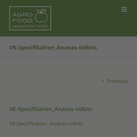
Skip
to
content
VK-Spezifikation_Ananas-tidbits
Previous
VK-Spezifikation_Ananas-tidbits
VK-Spe­zi­fi­ka­ti­on_Ana­nas-tid­bits