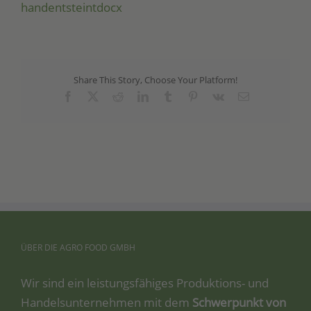
handentsteintdocx
Share This Story, Choose Your Platform!
Facebook
X
Reddit
LinkedIn
Tumblr
Pinterest
Vk
Email
ÜBER
DIE
AGRO
FOOD
GMBH
Wir sind ein leis­tungs­fä­hi­ges Pro­duk­ti­ons- und
Han­dels­un­ter­neh­men mit dem
Schwer­punkt von