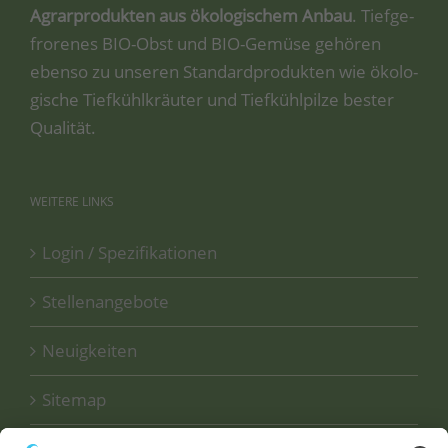
Agrar­pro­duk­ten aus öko­lo­gi­schem Anbau
. Tief­ge­
fro­re­nes BIO-Obst und BIO-Gemü­se gehö­ren
eben­so zu unse­ren Stan­dard­pro­duk­ten wie öko­lo­
gi­sche Tief­kühl­kräu­ter und Tief­kühl­pil­ze bes­ter
Qualität.
WEITERE
LINKS
Login / Spezifikationen
Stellenangebote
Neuigkeiten
Sitemap