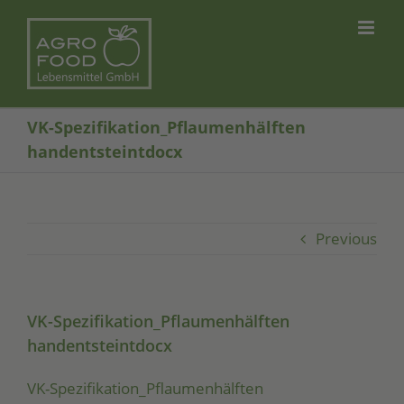
Skip
to
content
VK-Spezifikation_Pflaumenhälften
handentsteintdocx
Previous
VK-Spezifikation_Pflaumenhälften
handentsteintdocx
VK-Spe­zi­fi­ka­ti­on_Pflau­men­hälf­ten