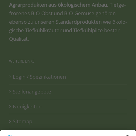
Agrar­pro­duk­ten aus öko­lo­gi­schem Anbau
. Tief­ge­
fro­re­nes BIO-Obst und BIO-Gemü­se gehö­ren
eben­so zu unse­ren Stan­dard­pro­duk­ten wie öko­lo­
gi­sche Tief­kühl­kräu­ter und Tief­kühl­pil­ze bes­ter
Qualität.
WEITERE
LINKS
Login / Spezifikationen
Stellenangebote
Neuigkeiten
Sitemap