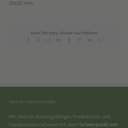
20x20 mm
Share This Story, Choose Your Platform!
Facebook
X
Reddit
LinkedIn
Tumblr
Pinterest
Vk
Email
ÜBER
DIE
AGRO
FOOD
GMBH
Wir sind ein leis­tungs­fä­hi­ges Pro­duk­ti­ons- und
Han­dels­un­ter­neh­men mit dem
Schwer­punkt von