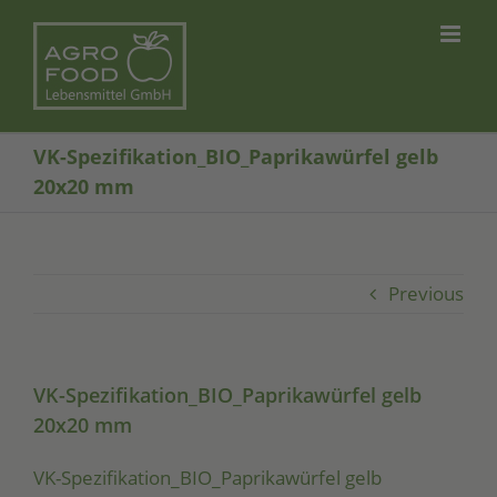
Skip
to
content
VK-Spezifikation_BIO_Paprikawürfel gelb
20x20 mm
Previous
VK-Spezifikation_BIO_Paprikawürfel gelb
20x20 mm
VK-Spe­zi­fi­ka­ti­on_­BIO­_­Pa­pri­ka­wür­fel gelb