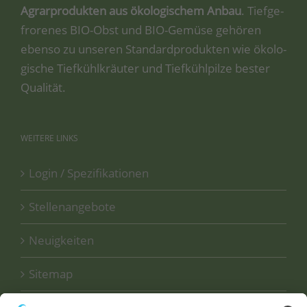
Agrar­pro­duk­ten aus öko­lo­gi­schem Anbau
. Tief­ge­
fro­re­nes BIO-Obst und BIO-Gemü­se gehö­ren
eben­so zu unse­ren Stan­dard­pro­duk­ten wie öko­lo­
gi­sche Tief­kühl­kräu­ter und Tief­kühl­pil­ze bes­ter
Qualität.
WEITERE
LINKS
Login / Spezifikationen
Stellenangebote
Neuigkeiten
Sitemap