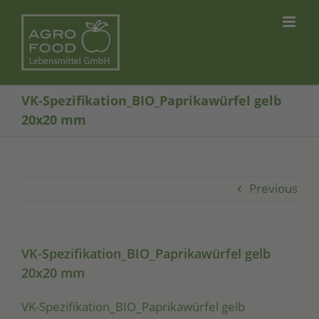
Skip
to
content
VK-Spezifikation_BIO_Paprikawürfel gelb
20x20 mm
Previous
VK-Spezifikation_BIO_Paprikawürfel gelb
20x20 mm
VK-Spe­zi­fi­ka­ti­on_­BIO­_­Pa­pri­ka­wür­fel gelb