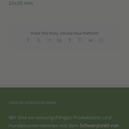
20x20 mm
Share This Story, Choose Your Platform!
Facebook
X
Reddit
LinkedIn
Tumblr
Pinterest
Vk
Email
ÜBER
DIE
AGRO
FOOD
GMBH
Wir sind ein leis­tungs­fä­hi­ges Pro­duk­ti­ons- und
Han­dels­un­ter­neh­men mit dem
Schwer­punkt von