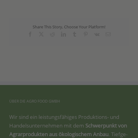
Share This Story, Choose Your Platform!
Facebook
X
Reddit
LinkedIn
Tumblr
Pinterest
Vk
Email
ÜBER
DIE
AGRO
FOOD
GMBH
Wir sind ein leis­tungs­fä­hi­ges Pro­duk­ti­ons- und
Han­dels­un­ter­neh­men mit dem
Schwer­punkt von
Agrar­pro­duk­ten aus öko­lo­gi­schem Anbau
. Tief­ge­