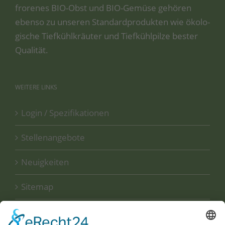
fro­re­nes BIO-Obst und BIO-Gemü­se gehö­ren
eben­so zu unse­ren Stan­dard­pro­duk­ten wie öko­lo­
gi­sche Tief­kühl­kräu­ter und Tief­kühl­pil­ze bes­ter
Qualität.
WEITERE
LINKS
Login / Spezifikationen
Stellenangebote
Neuigkeiten
Sitemap
Disclaimer