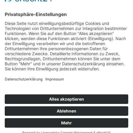
Datenschutzerklärung
UNSERE
ZERTIFIKATE
© Copyright 2000 -
2026 AGRO FOOD Lebensmittel GmbH | Alle
Rechte vorbehalten | Design:
Webdesigner München
|
Impressum
|
Stellenangebote