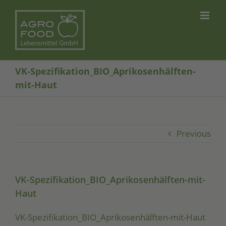
Skip
to
content
VK-Spezifikation_BIO_Aprikosenhälften-
mit-Haut
Previous
VK-Spezifikation_BIO_Aprikosenhälften-mit-
Haut
VK-Spe­zi­fi­ka­ti­on_­BIO­_A­pri­ko­sen­hälf­ten-mit-Haut