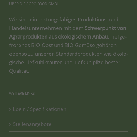
ÜBER
DIE
AGRO
FOOD
GMBH
Wir sind ein leis­tungs­fä­hi­ges Pro­duk­ti­ons- und
Han­dels­un­ter­neh­men mit dem
Schwer­punkt von
Agrar­pro­duk­ten aus öko­lo­gi­schem Anbau
. Tief­ge­
fro­re­nes BIO-Obst und BIO-Gemü­se gehö­ren
eben­so zu unse­ren Stan­dard­pro­duk­ten wie öko­lo­
gi­sche Tief­kühl­kräu­ter und Tief­kühl­pil­ze bes­ter
Qualität.
WEITERE
LINKS
Login / Spezifikationen
Stellenangebote