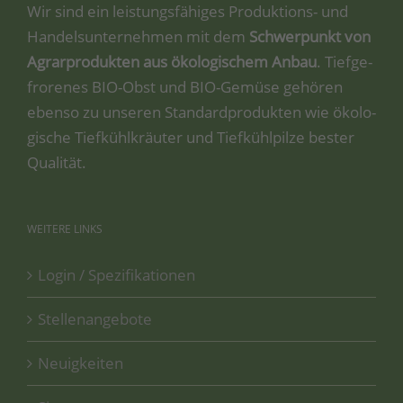
Wir sind ein leis­tungs­fä­hi­ges Pro­duk­ti­ons- und
Han­dels­un­ter­neh­men mit dem
Schwer­punkt von
Agrar­pro­duk­ten aus öko­lo­gi­schem Anbau
. Tief­ge­
fro­re­nes BIO-Obst und BIO-Gemü­se gehö­ren
eben­so zu unse­ren Stan­dard­pro­duk­ten wie öko­lo­
gi­sche Tief­kühl­kräu­ter und Tief­kühl­pil­ze bes­ter
Qualität.
WEITERE
LINKS
Login / Spezifikationen
Stellenangebote
Neuigkeiten