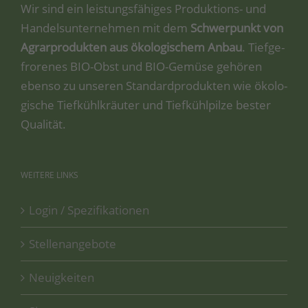
Wir sind ein leis­tungs­fä­hi­ges Pro­duk­ti­ons- und
Han­dels­un­ter­neh­men mit dem
Schwer­punkt von
Agrar­pro­duk­ten aus öko­lo­gi­schem Anbau
. Tief­ge­
fro­re­nes BIO-Obst und BIO-Gemü­se gehö­ren
eben­so zu unse­ren Stan­dard­pro­duk­ten wie öko­lo­
gi­sche Tief­kühl­kräu­ter und Tief­kühl­pil­ze bes­ter
Qualität.
WEITERE
LINKS
Login / Spezifikationen
Stellenangebote
Neuigkeiten