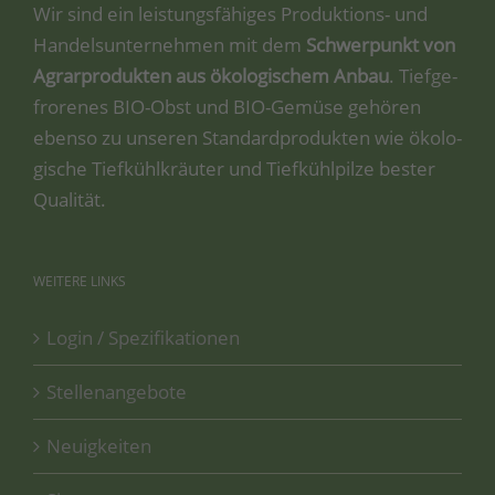
Wir sind ein leis­tungs­fä­hi­ges Pro­duk­ti­ons- und
Han­dels­un­ter­neh­men mit dem
Schwer­punkt von
Agrar­pro­duk­ten aus öko­lo­gi­schem Anbau
. Tief­ge­
fro­re­nes BIO-Obst und BIO-Gemü­se gehö­ren
eben­so zu unse­ren Stan­dard­pro­duk­ten wie öko­lo­
gi­sche Tief­kühl­kräu­ter und Tief­kühl­pil­ze bes­ter
Qualität.
WEITERE
LINKS
Login / Spezifikationen
Stellenangebote
Neuigkeiten