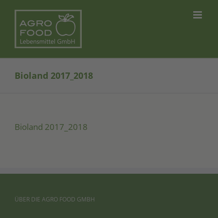
Skip
to
content
Bioland 2017_2018
Bio­land 2017_2018
ÜBER
DIE
AGRO
FOOD
GMBH