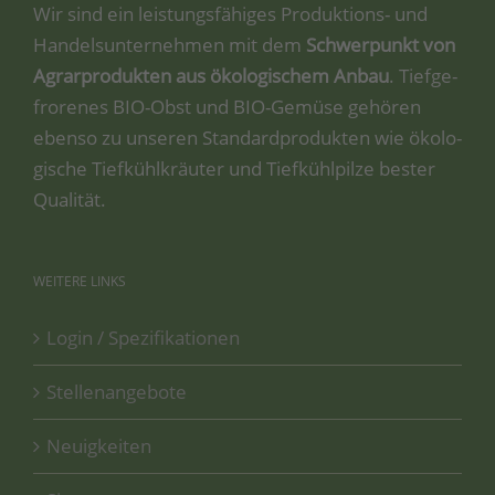
Wir sind ein leis­tungs­fä­hi­ges Pro­duk­ti­ons- und
Han­dels­un­ter­neh­men mit dem
Schwer­punkt von
Agrar­pro­duk­ten aus öko­lo­gi­schem Anbau
. Tief­ge­
fro­re­nes BIO-Obst und BIO-Gemü­se gehö­ren
eben­so zu unse­ren Stan­dard­pro­duk­ten wie öko­lo­
gi­sche Tief­kühl­kräu­ter und Tief­kühl­pil­ze bes­ter
Qualität.
WEITERE
LINKS
Login / Spezifikationen
Stellenangebote
Neuigkeiten