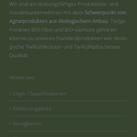
Wir sind ein leis­tungs­fä­hi­ges Pro­duk­ti­ons- und
Han­dels­un­ter­neh­men mit dem
Schwer­punkt von
Agrar­pro­duk­ten aus öko­lo­gi­schem Anbau
. Tief­ge­
fro­re­nes BIO-Obst und BIO-Gemü­se gehö­ren
eben­so zu unse­ren Stan­dard­pro­duk­ten wie öko­lo­
gi­sche Tief­kühl­kräu­ter und Tief­kühl­pil­ze bes­ter
Qualität.
WEITERE
LINKS
Login / Spezifikationen
Stellenangebote
Neuigkeiten