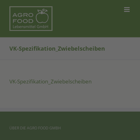
Skip
to
content
VK-Spezifikation_Zwiebelscheiben
VK-Spe­zi­fi­ka­ti­on_­Zwie­bel­schei­ben
ÜBER
DIE
AGRO
FOOD
GMBH