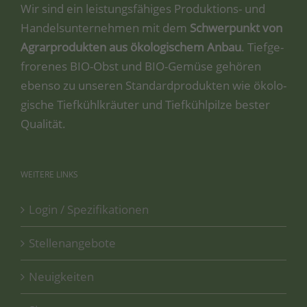
Wir sind ein leis­tungs­fä­hi­ges Pro­duk­ti­ons- und
Han­dels­un­ter­neh­men mit dem
Schwer­punkt von
Agrar­pro­duk­ten aus öko­lo­gi­schem Anbau
. Tief­ge­
fro­re­nes BIO-Obst und BIO-Gemü­se gehö­ren
eben­so zu unse­ren Stan­dard­pro­duk­ten wie öko­lo­
gi­sche Tief­kühl­kräu­ter und Tief­kühl­pil­ze bes­ter
Qualität.
WEITERE
LINKS
Login / Spezifikationen
Stellenangebote
Neuigkeiten