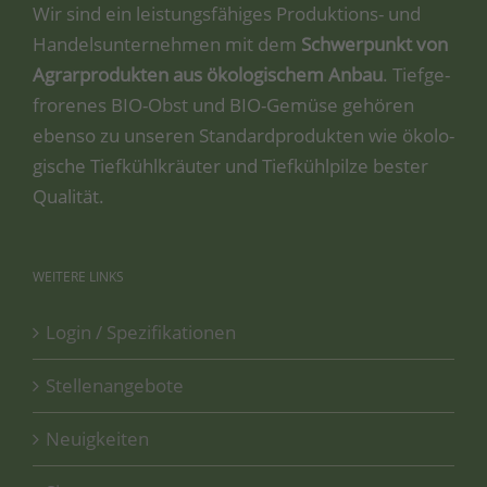
Wir sind ein leis­tungs­fä­hi­ges Pro­duk­ti­ons- und
Han­dels­un­ter­neh­men mit dem
Schwer­punkt von
Agrar­pro­duk­ten aus öko­lo­gi­schem Anbau
. Tief­ge­
fro­re­nes BIO-Obst und BIO-Gemü­se gehö­ren
eben­so zu unse­ren Stan­dard­pro­duk­ten wie öko­lo­
gi­sche Tief­kühl­kräu­ter und Tief­kühl­pil­ze bes­ter
Qualität.
WEITERE
LINKS
Login / Spezifikationen
Stellenangebote
Neuigkeiten