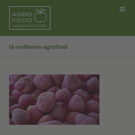
Skip
to
content
tk-erdbeere-agrofood