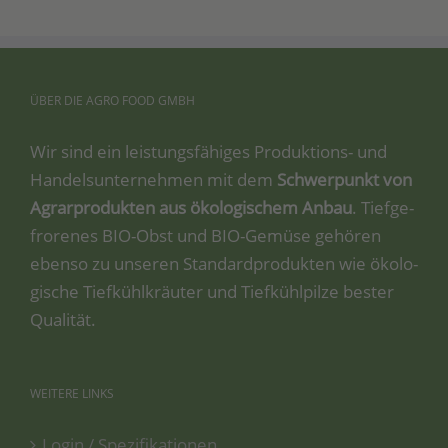
ÜBER
DIE
AGRO
FOOD
GMBH
Wir sind ein leis­tungs­fä­hi­ges Pro­duk­ti­ons- und
Han­dels­un­ter­neh­men mit dem
Schwer­punkt von
Agrar­pro­duk­ten aus öko­lo­gi­schem Anbau
. Tief­ge­
fro­re­nes BIO-Obst und BIO-Gemü­se gehö­ren
eben­so zu unse­ren Stan­dard­pro­duk­ten wie öko­lo­
gi­sche Tief­kühl­kräu­ter und Tief­kühl­pil­ze bes­ter
Qualität.
WEITERE
LINKS
Login / Spezifikationen