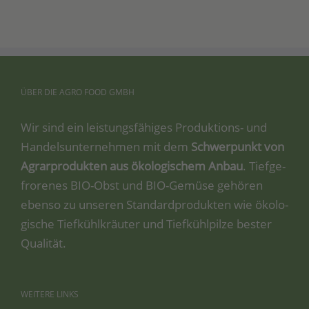
ÜBER
DIE
AGRO
FOOD
GMBH
Wir sind ein leis­tungs­fä­hi­ges Pro­duk­ti­ons- und
Han­dels­un­ter­neh­men mit dem
Schwer­punkt von
Agrar­pro­duk­ten aus öko­lo­gi­schem Anbau
. Tief­ge­
fro­re­nes BIO-Obst und BIO-Gemü­se gehö­ren
eben­so zu unse­ren Stan­dard­pro­duk­ten wie öko­lo­
gi­sche Tief­kühl­kräu­ter und Tief­kühl­pil­ze bes­ter
Qualität.
WEITERE
LINKS