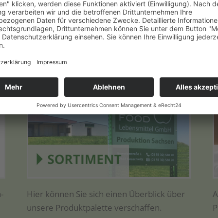
Unser Sortiment
a­
Hier kön­nen Sie sich einen Über­blick über
A
unse­re Pro­dukt­pa­let­te verschaffen.
P