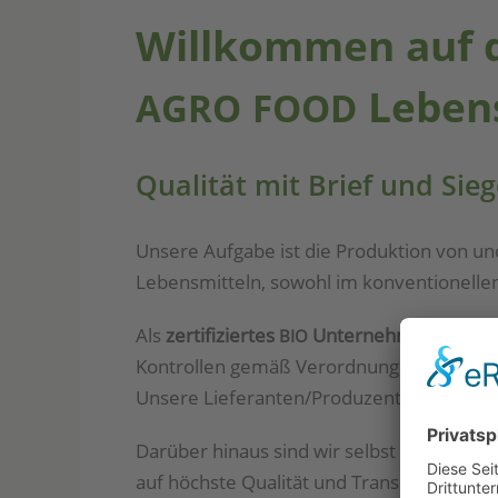
Willkommen auf 
Leben
AGRO
FOOD
Qualität mit Brief und Sieg
Unse­re Auf­ga­be ist die Pro­duk­ti­on von u
Lebens­mit­teln, sowohl im kon­ven­tio­nel­le
Als
zer­ti­fi­zier­tes
Unter­neh­men
unter­l
BIO
Kon­trol­len gemäß Ver­ord­nung (
) 889/20
EG
Unse­re Lieferanten/Produzenten arbei­te
Dar­über hin­aus sind wir selbst unse­re
stre
auf höchs­te Qua­li­tät und Trans­pa­renz –