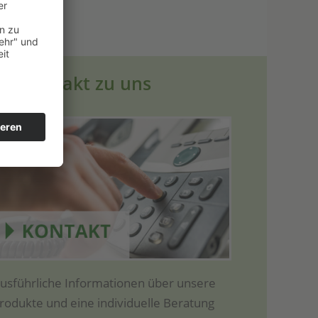
Ihr Kontakt zu uns
us­führ­li­che Infor­ma­tio­nen über unse­re
ro­duk­te und eine indi­vi­du­el­le Bera­tung