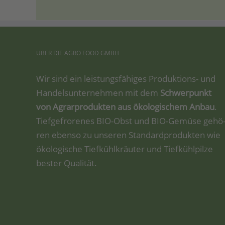
ÜBER
DIE
AGRO
FOOD
GMBH
Wir sind ein leis­tungs­fä­hi­ges Pro­duk­ti­ons- und
Han­dels­un­ter­neh­men mit dem
Schwer­punkt
von Agrar­pro­duk­ten aus öko­lo­gi­schem Anbau
.
Tief­ge­fro­re­nes BIO-Obst und BIO-Gemü­se gehö
ren eben­so zu unse­ren Stan­dard­pro­duk­ten wie
öko­lo­gi­sche Tief­kühl­kräu­ter und Tief­kühl­pil­ze
bes­ter Qualität.