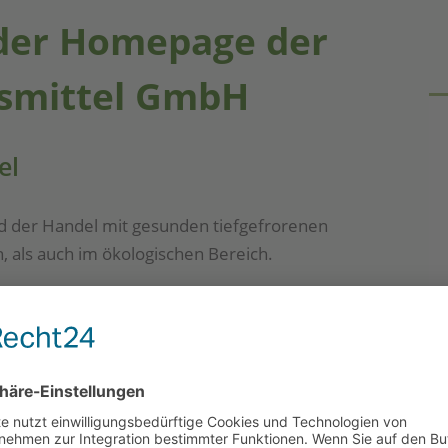
der Homepage der
smittel GmbH
el
nd der Han­del mit gesun­den tief­ge­fro­re­nen
n, als auch im öko­lo­gi­schen Bereich.
iegt die
Lebens­mit­tel GmbH
AGRO
FOOD
08 für öko­lo­gisch erzeug­te Lebensmittel.
n nach den HACCP-Vorschriften.
ngs­ten Kon­trol­leu­re
, denn wir legen Wert
 und das aus Überzeugung.