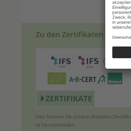
Zu den Zertifikaten
Hier kön­nen Sie unse­re aktu­el­len Zer­ti­fi­k
te herunterladen.